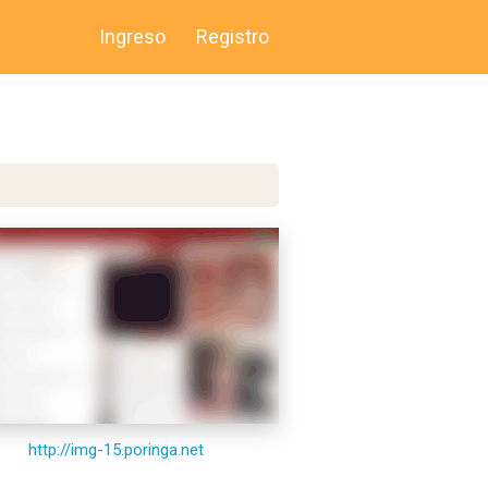
Ingreso
Registro
http://img-15.poringa.net